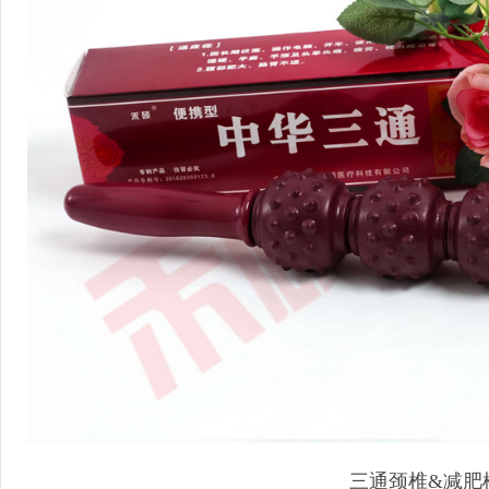
三通颈椎&减肥