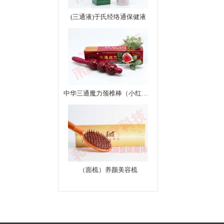
(三通液)于氏经络通保健液
中华三通魔力颈椎棒（小红棒）
（面梳）养颜美容梳